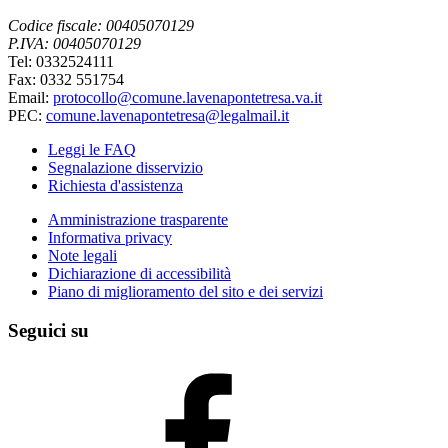
Codice fiscale: 00405070129
P.IVA: 00405070129
Tel: 0332524111
Fax: 0332 551754
Email:
protocollo@comune.lavenapontetresa.va.it
PEC:
comune.lavenapontetresa@legalmail.it
Leggi le FAQ
Segnalazione disservizio
Richiesta d'assistenza
Amministrazione trasparente
Informativa privacy
Note legali
Dichiarazione di accessibilità
Piano di miglioramento del sito e dei servizi
Seguici su