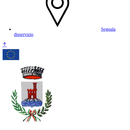
Segnala
disservizio