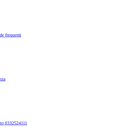
de frequenti
enza
ero 0332524111