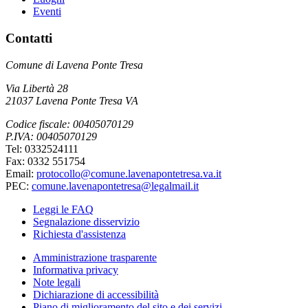
Eventi
Contatti
Comune di Lavena Ponte Tresa
Via Libertà 28
21037 Lavena Ponte Tresa VA
Codice fiscale: 00405070129
P.IVA: 00405070129
Tel: 0332524111
Fax: 0332 551754
Email:
protocollo@comune.lavenapontetresa.va.it
PEC:
comune.lavenapontetresa@legalmail.it
Leggi le FAQ
Segnalazione disservizio
Richiesta d'assistenza
Amministrazione trasparente
Informativa privacy
Note legali
Dichiarazione di accessibilità
Piano di miglioramento del sito e dei servizi