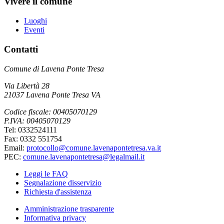
Vivere il comune
Luoghi
Eventi
Contatti
Comune di Lavena Ponte Tresa
Via Libertà 28
21037 Lavena Ponte Tresa VA
Codice fiscale: 00405070129
P.IVA: 00405070129
Tel: 0332524111
Fax: 0332 551754
Email:
protocollo@comune.lavenapontetresa.va.it
PEC:
comune.lavenapontetresa@legalmail.it
Leggi le FAQ
Segnalazione disservizio
Richiesta d'assistenza
Amministrazione trasparente
Informativa privacy