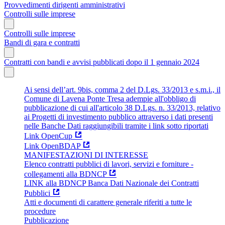
Provvedimenti dirigenti amministrativi
Controlli sulle imprese
Controlli sulle imprese
Bandi di gara e contratti
Contratti con bandi e avvisi pubblicati dopo il 1 gennaio 2024
Ai sensi dell’art. 9bis, comma 2 del D.Lgs. 33/2013 e s.m.i., il
Comune di Lavena Ponte Tresa adempie all'obbligo di
pubblicazione di cui all'articolo 38 D.Lgs. n. 33/2013, relativo
ai Progetti di investimento pubblico attraverso i dati presenti
nelle Banche Dati raggiungibili tramite i link sotto riportati
Link OpenCup
Link OpenBDAP
MANIFESTAZIONI DI INTERESSE
Elenco contratti pubblici di lavori, servizi e forniture -
collegamenti alla BDNCP
LINK alla BDNCP Banca Dati Nazionale dei Contratti
Pubblici
Atti e documenti di carattere generale riferiti a tutte le
procedure
Pubblicazione