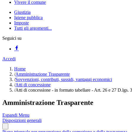
Vivere il comune
Giustizia
Igiene pubblica
Imposte
Tutti gli argomenti...
Seguici su
Accedi
Home
/
Amministrazione Trasparente
/
Sovvenzioni, contributi, sussidi, vantaggi economici
/
Atti di concessione
/
Atti di concessione - in formato tabellare - Art. 26 e 27 D.lgs.
Amministrazione Trasparente
Espandi Menu
Disposizioni generali
Piano triennale per prevenzione della corruzione e della trasparenza