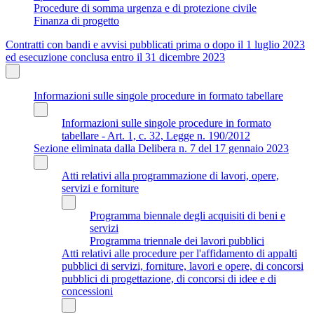
Procedure di somma urgenza e di protezione civile
Finanza di progetto
Contratti con bandi e avvisi pubblicati prima o dopo il 1 luglio 2023
ed esecuzione conclusa entro il 31 dicembre 2023
Informazioni sulle singole procedure in formato tabellare
Informazioni sulle singole procedure in formato
tabellare - Art. 1, c. 32, Legge n. 190/2012
Sezione eliminata dalla Delibera n. 7 del 17 gennaio 2023
Atti relativi alla programmazione di lavori, opere,
servizi e forniture
Programma biennale degli acquisiti di beni e
servizi
Programma triennale dei lavori pubblici
Atti relativi alle procedure per l'affidamento di appalti
pubblici di servizi, forniture, lavori e opere, di concorsi
pubblici di progettazione, di concorsi di idee e di
concessioni