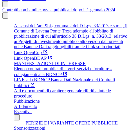
Contratti con bandi e avvisi pubblicati dopo il 1 gennaio 2024
Ai sensi dell’art. 9bis, comma 2 del D.Lgs. 33/2013 e s.m.i., il
Comune di Lavena Ponte Tresa adempie all'obbligo di
pubblicazione di cui all'articolo 38 D.Lgs. n. 33/2013, relativo
ai Progetti di investimento pubblico attraverso i dati presenti
nelle Banche Dati raggiungibili tramite i link sotto riportati
Link OpenCup
Link OpenBDAP
MANIFESTAZIONI DI INTERESSE
Elenco contratti pubblici di lavori, servizi e forniture -
collegamenti alla BDNCP
LINK alla BDNCP Banca Dati Nazionale dei Contratti
Pubblici
Atti e documenti di carattere generale riferiti a tutte le
procedure
Pubblicazione
Affidamento
Esecutiva
PERIZIE DI VARIANTE OPERE PUBBLICHE
Sponsorizzazioni