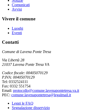
Notizie
Comunicati
Avvisi
Vivere il comune
Luoghi
Eventi
Contatti
Comune di Lavena Ponte Tresa
Via Libertà 28
21037 Lavena Ponte Tresa VA
Codice fiscale: 00405070129
P.IVA: 00405070129
Tel: 0332524111
Fax: 0332 551754
Email:
protocollo@comune.lavenapontetresa.va.it
PEC:
comune.lavenapontetresa@legalmail.it
Leggi le FAQ
Segnalazione disservizio