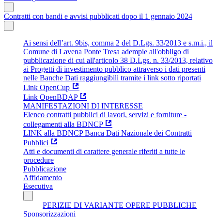
Contratti con bandi e avvisi pubblicati dopo il 1 gennaio 2024
Ai sensi dell’art. 9bis, comma 2 del D.Lgs. 33/2013 e s.m.i., il
Comune di Lavena Ponte Tresa adempie all'obbligo di
pubblicazione di cui all'articolo 38 D.Lgs. n. 33/2013, relativo
ai Progetti di investimento pubblico attraverso i dati presenti
nelle Banche Dati raggiungibili tramite i link sotto riportati
Link OpenCup
Link OpenBDAP
MANIFESTAZIONI DI INTERESSE
Elenco contratti pubblici di lavori, servizi e forniture -
collegamenti alla BDNCP
LINK alla BDNCP Banca Dati Nazionale dei Contratti
Pubblici
Atti e documenti di carattere generale riferiti a tutte le
procedure
Pubblicazione
Affidamento
Esecutiva
PERIZIE DI VARIANTE OPERE PUBBLICHE
Sponsorizzazioni