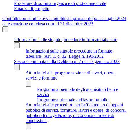
Procedure di somma urgenza e di protezione civile
Finanza di progetto
Contratti con bandi e avvisi pubblicati prima o dopo il 1 luglio 2023
ed esecuzione conclusa entro il 31 dicembre 2023
Informazioni sulle singole procedure in formato tabellare
Informazioni sulle singole procedure in formato
tabellare - Art. 1, c. 32, Legge n. 190/2012
Sezione eliminata dalla Delibera n. 7 del 17 gennaio 2023
Atti relativi alla programmazione di lavori, opere,
servizi e forniture
Programma biennale degli acquisiti di beni e
servizi
Programma triennale dei lavori pubblici
Atti relativi alle procedure per l'affidamento di appalti
pubblici di servizi, forniture, lavori e opere, di concorsi
pubblici di progettazione, di concorsi di idee e di
concessioni