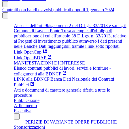
Contratti con bandi e avvisi pubblicati dopo il 1 gennaio 2024
Ai sensi dell’art. 9bis, comma 2 del D.Lgs. 33/2013 e s.m.i., il
Comune di Lavena Ponte Tresa adempie all'obbligo di
pubblicazione di cui all'articolo 38 D.Lgs. n. 33/2013, relativo
ai Progetti di investimento pubblico attraverso i dati presenti
nelle Banche Dati raggiungibili tramite i link sotto riportati
Link OpenCup
Link OpenBDAP
MANIFESTAZIONI DI INTERESSE
Elenco contratti pubblici di lavori, servizi e forniture -
collegamenti alla BDNCP
LINK alla BDNCP Banca Dati Nazionale dei Contratti
Pubblici
Atti e documenti di carattere generale riferiti a tutte le
procedure
Pubblicazione
Affidamento
Esecutiva
PERIZIE DI VARIANTE OPERE PUBBLICHE
Sponsorizzazioni