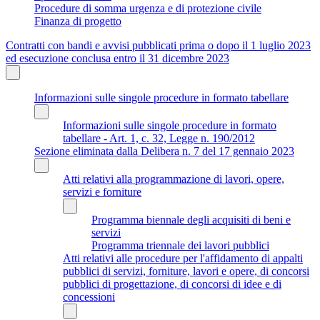
Procedure di somma urgenza e di protezione civile
Finanza di progetto
Contratti con bandi e avvisi pubblicati prima o dopo il 1 luglio 2023
ed esecuzione conclusa entro il 31 dicembre 2023
Informazioni sulle singole procedure in formato tabellare
Informazioni sulle singole procedure in formato
tabellare - Art. 1, c. 32, Legge n. 190/2012
Sezione eliminata dalla Delibera n. 7 del 17 gennaio 2023
Atti relativi alla programmazione di lavori, opere,
servizi e forniture
Programma biennale degli acquisiti di beni e
servizi
Programma triennale dei lavori pubblici
Atti relativi alle procedure per l'affidamento di appalti
pubblici di servizi, forniture, lavori e opere, di concorsi
pubblici di progettazione, di concorsi di idee e di
concessioni