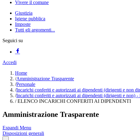
Vivere il comune
Giustizia
Igiene pubblica
Imposte
Tutti gli argomenti...
Seguici su
Accedi
Home
/
Amministrazione Trasparente
/
Personale
/
Incarichi conferiti e autorizzati ai dipendenti (dirigenti e non di
/
Incarichi conferiti e autorizzati ai dipendenti (dirigenti e non) -
/
ELENCO INCARICHI CONFERITI AI DIPENDENTI
Amministrazione Trasparente
Espandi Menu
Disposizioni generali